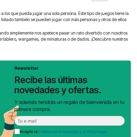
 a los que pueda jugar una sola persona. Este tipo de juegos tiene la
 listado también se pueden jugar con más personas y otros de ellos
uando simplemente nos apetece pasar un rato divertido con nosotros
 de tablero, wargames, de miniaturas o de dados. ¡Descubre nuestros
Newsletter
Recibe las últimas
novedades y ofertas.
Y además tendrás un regalo de bienvenida en tu
primera compra.
Acepto la
Política de Privacidad y el Aviso legal