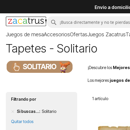
Envío a domicil
Buscar
Buscar
Juegos de mesa
Accesorios
Ofertas
Juegos Zacatrus
T
Tapetes - Solitario
¡Descubre los
Mejores
Los mejores
juegos de
1
artículo
Filtrando por
Si buscas...
Solitario
Quitar todos