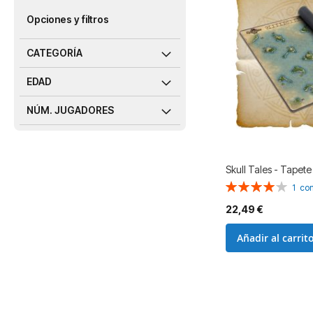
Opciones y filtros
CATEGORÍA
EDAD
NÚM. JUGADORES
Skull Tales - Tapete
Valoración:
1
com
80%
22,49 €
Añadir al carrit