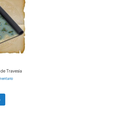
 de Travesía
entario
o