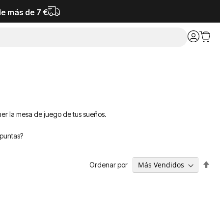
de más de 7 €
ner la mesa de juego de tus sueños.
apuntas?
Fija
Ordenar por
Dir
De