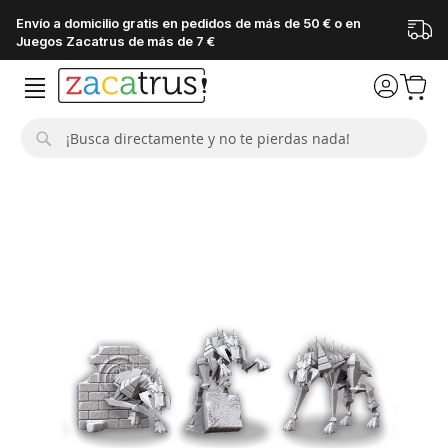
Envío a domicilio gratis en pedidos de más de 50 € o en
Juegos Zacatrus de más de 7 €
Buscar
Saltar
al
final
de
la
galería
de
imágenes