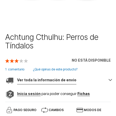
Saltar
Achtung Cthulhu: Perros de
al
Tíndalos
comienzo
de
la
NO ESTÁ DISPONIBLE
Valoración:
galería
60
100
% of
de
1
comentario
¿Qué opinas de este producto?
imágenes
Ver toda la información de envio
Inicia sesión
para poder conseguir
Fichas
PAGO SEGURO
CAMBIOS
MODOS DE