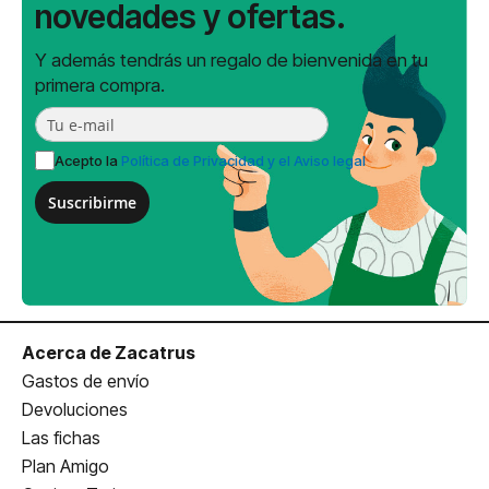
novedades y ofertas.
Y además tendrás un regalo de bienvenida en tu
primera compra.
Acepto la
Política de Privacidad y el Aviso legal
Suscribirme
Acerca de Zacatrus
Gastos de envío
Devoluciones
Las fichas
Plan Amigo