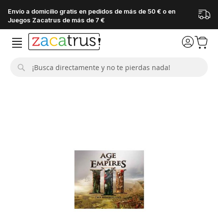
Envío a domicilio gratis en pedidos de más de 50 € o en
Juegos Zacatrus de más de 7 €
Buscar
Saltar
al
final
de
la
galería
de
imágenes