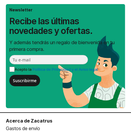
Newsletter
Recibe las últimas
novedades y ofertas.
Y además tendrás un regalo de bienvenida en tu
primera compra.
Acepto la
Política de Privacidad y el Aviso legal
Suscribirme
Acerca de Zacatrus
Gastos de envío