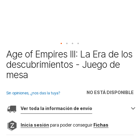
Saltar
Age of Empires III: La Era de los
al
descubrimientos - Juego de
comienzo
de
mesa
la
galería
de
NO ESTÁ DISPONIBLE
Sin opiniones, ¿nos das la tuya?
imágenes
Ver toda la información de envio
Inicia sesión
para poder conseguir
Fichas