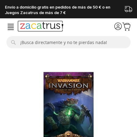
Envío a domicilio gratis en pedidos de más de 50 € o en
Juegos Zacatrus de más de 7 €
Buscar
Saltar
al
final
de
la
galería
de
imágenes