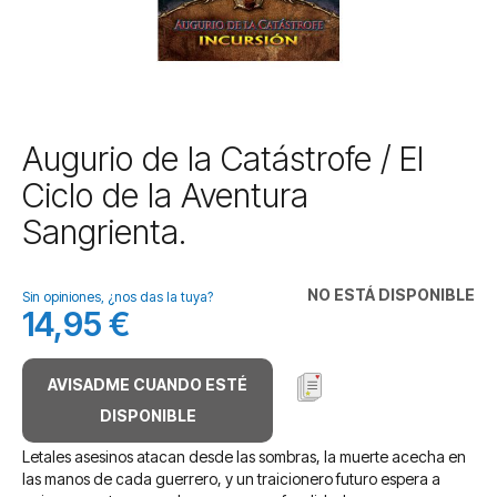
Saltar
Augurio de la Catástrofe / El
al
Ciclo de la Aventura
comienzo
de
Sangrienta.
la
galería
de
NO ESTÁ DISPONIBLE
Sin opiniones, ¿nos das la tuya?
imágenes
14,95 €
AVISADME CUANDO ESTÉ
DISPONIBLE
Letales asesinos atacan desde las sombras, la muerte acecha en
las manos de cada guerrero, y un traicionero futuro espera a