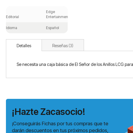
Saltar
al
Edge
comienzo
Editorial
Entertainment
de
la
Idioma
Español
galería
de
imágenes
Detalles
Reseñas
3
Se necesita una caja básica de El Señor de los Anillos LCG par
¡Hazte Zacasocio!
¡Conseguirás Fichas por tus compras que te
darán descuentos en tus próximos pedidos,