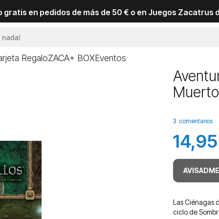
io gratis en pedidos de más de 50 € o en Juegos Zacatrus 
arjeta Regalo
ZACA+ BOX
Eventos
Aventur
Muerto
3
comentarios
14,95
AVISADME
Las Ciénagas de
ciclo de Sombr