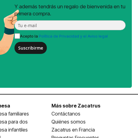
Y además tendrás un regalo de bienvenida en tu
primera compra.
Acepto la
Política de Privacidad y el Aviso legal
Suscribirme
mesa
Más sobre Zacatrus
sa familiares
Contáctanos
esa para dos
Quiénes somos
sa infantiles
Zacatrus en Francia
l
Preguntas Frecuentes