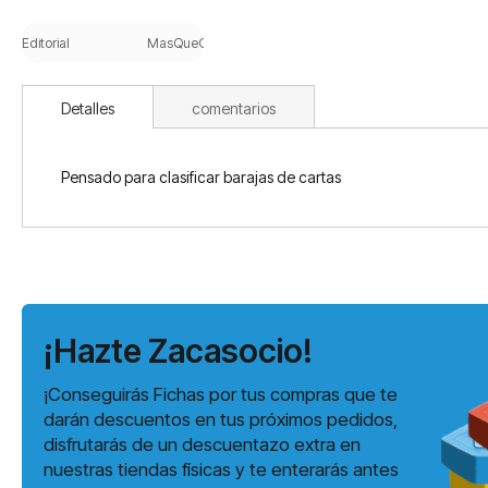
Saltar
al
Editorial
MasQueOca
comienzo
de
la
Detalles
comentarios
galería
de
imágenes
Pensado para clasificar barajas de cartas
¡Hazte Zacasocio!
¡Conseguirás Fichas por tus compras que te
darán descuentos en tus próximos pedidos,
disfrutarás de un descuentazo extra en
nuestras tiendas físicas y te enterarás antes