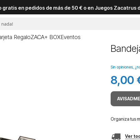
io gratis en pedidos de más de 50 € o en Juegos Zacatrus 
arjeta Regalo
ZACA+ BOX
Eventos
Bandej
Sin opiniones, ¿n
8,00 
AVISADME
Organiza tus 
Ver to