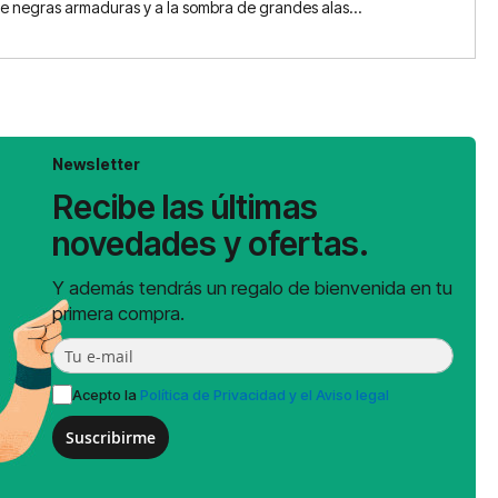
e negras armaduras y a la sombra de grandes alas...
Newsletter
Recibe las últimas
novedades y ofertas.
Y además tendrás un regalo de bienvenida en tu
primera compra.
Acepto la
Política de Privacidad y el Aviso legal
Suscribirme