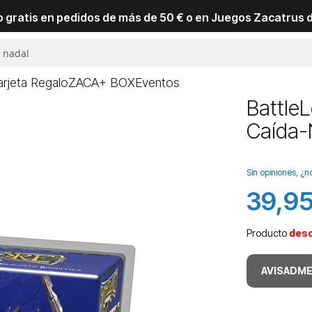
io gratis en pedidos de más de 50 € o en Juegos Zacatrus 
arjeta Regalo
ZACA+ BOX
Eventos
BattleL
Caída-
Sin opiniones, ¿n
39,95
Producto
des
AVISADME