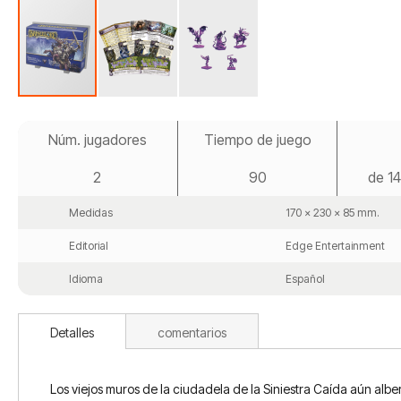
Saltar
al
Núm. jugadores
Tiempo de juego
comienzo
de
2
90
de 14
la
galería
de
Medidas
170 x 230 x 85 mm.
imágenes
Editorial
Edge Entertainment
Idioma
Español
Detalles
comentarios
Los viejos muros de la ciudadela de la Siniestra Caída aún albe