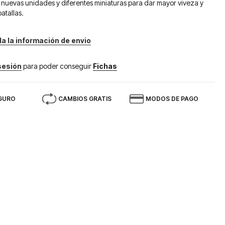
 nuevas unidades y diferentes miniaturas para dar mayor viveza y
atallas.
da la información de envio
 sesión
para poder conseguir
Fichas
GURO
CAMBIOS GRATIS
MODOS DE PAGO