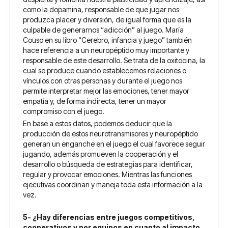
como la dopamina, responsable de que jugar nos
produzca placer y diversión, de igual forma que es la
culpable de generarnos “adicción” al juego. María
Couso en su libro “Cerebro, infancia y juego” también
hace referencia a un neuropéptido muy importante y
responsable de este desarrollo. Se trata de la oxitocina, la
cual se produce cuando establecemos relaciones o
vínculos con otras personas y durante el juego nos
permite interpretar mejor las emociones, tener mayor
empatía y, de forma indirecta, tener un mayor
compromiso con el juego.
En base a estos datos, podemos deducir que la
producción de estos neurotransmisores y neuropéptido
generan un enganche en el juego el cual favorece seguir
jugando, además promueven la cooperación y el
desarrollo o búsqueda de estrategias para identificar,
regular y provocar emociones. Mientras las funciones
ejecutivas coordinan y maneja toda esta información a la
vez.
5- ¿Hay diferencias entre juegos competitivos,
cooperativos y por equipos en cuanto al impacto