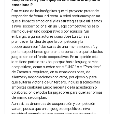
emocional?
Esta es una de las incógnitas que mi proyecto pretende
responder de forma indirecta. A priori podríamos pensar
que el impacto emocional y las estrategias que utilizamos
a nivel socioemocional en un juego competitivo no es lo
mismo que en uno cooperativo o por equipos. Sin
embargo, algunos autores como José Luis Linaza
promueven la idea de que la competición y la
cooperación son “dos caras de una misma moneda”, y
por tanto podríamos generar la creencia de que todos los
juegos son en el fondo cooperativos. En mi opinión esta
idea tiene parte de razón, porque hasta los juegos más
competitivos, como pueden ser el “UNO” o el “President”
de Zacatrus, requieren, en muchas ocasiones, de
alianzas y negociaciones con otros, por ejemplo, para
que evitar la victoria de un tercero. Incluso si somos más
simplistas cualquier juego necesita de la aceptación o
colaboración de todos los jugadores para que las normas
del mismo se cumplan.
Aun así, las dinámicas de cooperación y competición
varían, puesto que en un juego competitivo a nivel
individual normalmente se hacen alianzas en secreto,