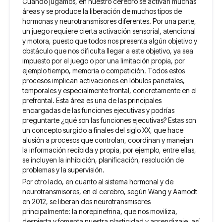
Cuando jugamos, en nuestro cerebro se activan muchas
áreas y se produce la liberación de muchos tipos de
hormonas y neurotransmisores diferentes. Por una parte,
un juego requiere cierta activación sensorial, atencional
y motora, puesto que todos nos presenta algún objetivo y
obstáculo que nos dificulta llegar a este objetivo, ya sea
impuesto por el juego o por una limitación propia, por
ejemplo tiempo, memoria o competición. Todos estos
procesos implican activaciones en lóbulos parietales,
temporales y especialmente frontal, concretamente en el
prefrontal. Esta área es una de las principales
encargadas de las funciones ejecutivas y podrías
preguntarte ¿qué son las funciones ejecutivas? Estas son
un concepto surgido a finales del siglo XX, que hace
alusión a procesos que controlan, coordinan y manejan
la información recibida y propia, por ejemplo, entre ellas,
se incluyen la inhibición, planificación, resolución de
problemas y la supervisión.
Por otro lado, en cuanto al sistema hormonal y de
neurotransmisores, en el cerebro, según Wang y Aamodt
en 2012, se liberan dos neurotransmisores
principalmente: la norepinefrina, que nos moviliza,
despierta y fomenta nuestra plasticidad y aprendizaje, así