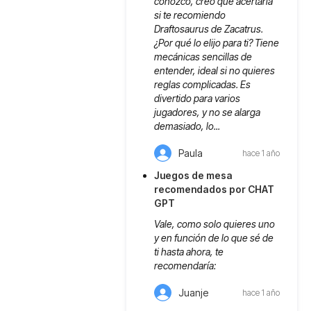
conozco, creo que acertaría
si te recomiendo
Draftosaurus de Zacatrus.
¿Por qué lo elijo para ti? Tiene
mecánicas sencillas de
entender, ideal si no quieres
reglas complicadas. Es
divertido para varios
jugadores, y no se alarga
demasiado, lo...
Paula
hace 1 año
Juegos de mesa
recomendados por CHAT
GPT
Vale, como solo quieres uno
y en función de lo que sé de
ti hasta ahora, te
recomendaría:
Juanje
hace 1 año