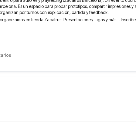
uentro para autores y playtesting (Zacatrus Barcelona). Un evento coor
celona. Es un espacio para probar prototipos, compartir impresiones y 
organizan por turnos con explicación, partida y feedback.
organizamos en tienda Zacatrus: Presentaciones, Ligas y más... Inscríb
arios