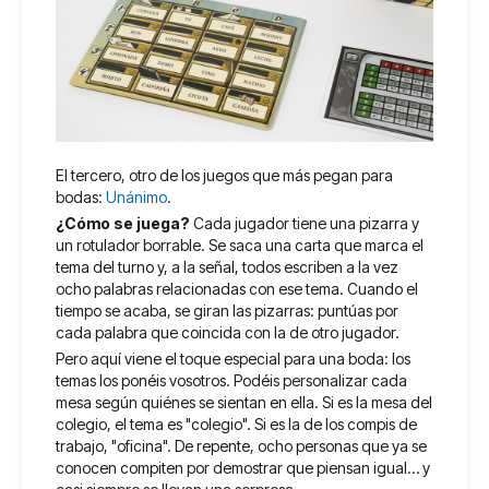
El tercero, otro de los juegos que más pegan para
bodas:
Unánimo
.
¿Cómo se juega?
Cada jugador tiene una pizarra y
un rotulador borrable. Se saca una carta que marca el
tema del turno y, a la señal, todos escriben a la vez
ocho palabras relacionadas con ese tema. Cuando el
tiempo se acaba, se giran las pizarras: puntúas por
cada palabra que coincida con la de otro jugador.
Pero aquí viene el toque especial para una boda: los
temas los ponéis vosotros. Podéis personalizar cada
mesa según quiénes se sientan en ella. Si es la mesa del
colegio, el tema es "colegio". Si es la de los compis de
trabajo, "oficina". De repente, ocho personas que ya se
conocen compiten por demostrar que piensan igual… y