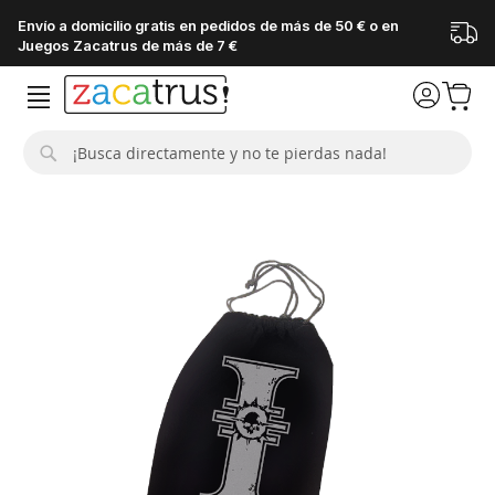
Envío a domicilio gratis en pedidos de más de 50 € o en
Juegos Zacatrus de más de 7 €
Buscar
Saltar
al
final
de
la
galería
de
imágenes