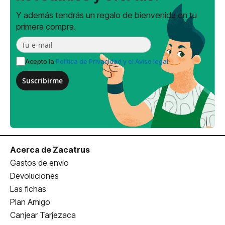
Y además tendrás un regalo de bienvenida en tu
primera compra.
Acepto la
Política de Privacidad y el Aviso legal
Suscribirme
Acerca de Zacatrus
Gastos de envío
Devoluciones
Las fichas
Plan Amigo
Canjear Tarjezaca