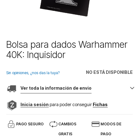
Saltar
Bolsa para dados Warhammer
al
40K: Inquisidor
comienzo
de
la
NO ESTÁ DISPONIBLE
galería
Sin opiniones, ¿nos das la tuya?
de
imágenes
Ver toda la información de envio
Inicia sesión
para poder conseguir
Fichas
PAGO SEGURO
CAMBIOS
MODOS DE
GRATIS
PAGO