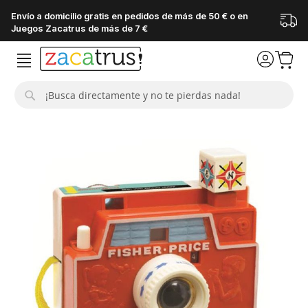
Envío a domicilio gratis en pedidos de más de 50 € o en
Juegos Zacatrus de más de 7 €
Buscar
Saltar
al
final
de
la
galería
de
imágenes