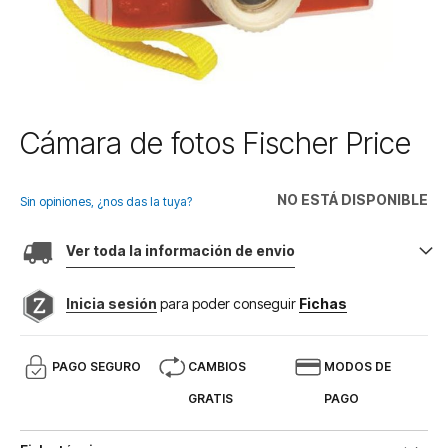
Saltar
Cámara de fotos Fischer Price
al
comienzo
de
NO ESTÁ DISPONIBLE
Sin opiniones, ¿nos das la tuya?
la
galería
Ver toda la información de envio
de
imágenes
Inicia sesión
para poder conseguir
Fichas
PAGO SEGURO
CAMBIOS
MODOS DE
GRATIS
PAGO