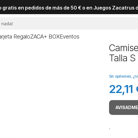
io gratis en pedidos de más de 50 € o en Juegos Zacatrus 
arjeta Regalo
ZACA+ BOX
Eventos
Camise
Talla S
Sin opiniones, ¿n
22,11 
AVISADME
.