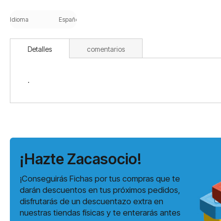
Saltar
al
Idioma
Español
comienzo
de
la
Detalles
comentarios
galería
de
imágenes
.
¡Hazte Zacasocio!
¡Conseguirás Fichas por tus compras que te
darán descuentos en tus próximos pedidos,
disfrutarás de un descuentazo extra en
nuestras tiendas físicas y te enterarás antes