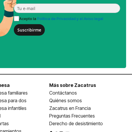
Acepto la
Política de Privacidad y el Aviso legal
Suscribirme
mesa
Más sobre Zacatrus
sa familiares
Contáctanos
esa para dos
Quiénes somos
sa infantiles
Zacatrus en Francia
l
Preguntas Frecuentes
rtas
Derecho de desistimiento
nzamientos