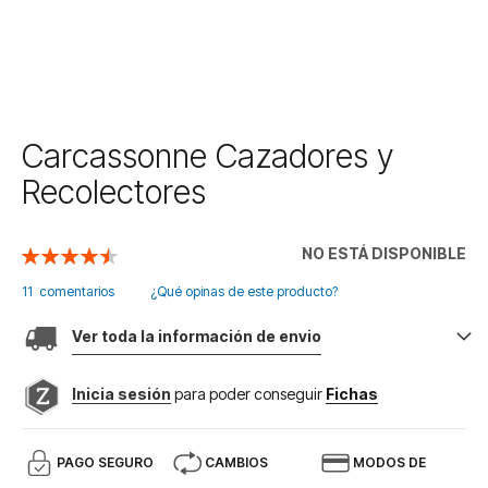
Saltar
Carcassonne Cazadores y
al
Recolectores
comienzo
de
la
NO ESTÁ DISPONIBLE
Valoración:
galería
91
100
% of
de
11
comentarios
¿Qué opinas de este producto?
imágenes
Ver toda la información de envio
Inicia sesión
para poder conseguir
Fichas
PAGO SEGURO
CAMBIOS
MODOS DE