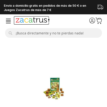
Envío a domicilio gratis en pedidos de más de 50 € o en
Juegos Zacatrus de más de 7 €
Buscar
Saltar
al
final
de
la
galería
de
imágenes