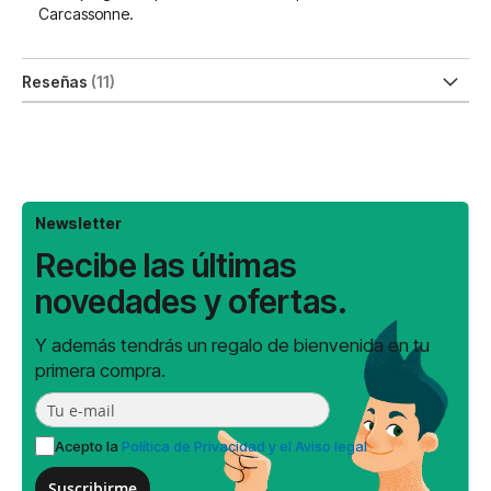
Carcassonne.
Reseñas
11
Newsletter
Recibe las últimas
novedades y ofertas.
Y además tendrás un regalo de bienvenida en tu
primera compra.
Acepto la
Política de Privacidad y el Aviso legal
Suscribirme