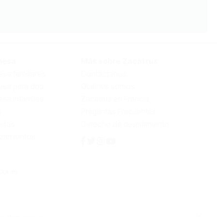
mesa
Más sobre Zacatrus
sa familiares
Contáctanos
esa para dos
Quiénes somos
sa infantiles
Zacatrus en Francia
l
Preguntas Frecuentes
rtas
Derecho de desistimiento
nzamientos
ookies