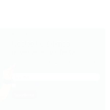
Newsletter
Recibe las últimas
novedades y ofertas.
Y además tendrás un regalo de bienvenida en tu
primera compra.
Acepto la
Política de Privacidad y el Aviso legal
Suscribirme