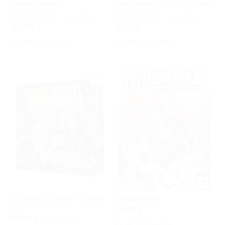
Marvel Zombies
The Batman Who Laughs Rising
Valoración:
Valoración:
1
comentario
1
comentario
100%
100%
129,99 €
42,25 €
No está disponible
No está disponible
DCeased: Invasión en Gotham
Outnumbered!
City
26,99 €
Precio
40,04 €
44,99 €
Antes
No está disponible
especial