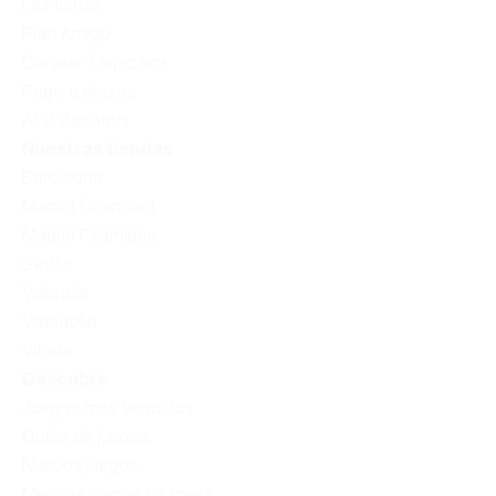
Las fichas
Plan Amigo
Canjear Tarjezaca
Pago a plazos
APP Zacatrus
Nuestras tiendas
Barcelona
Madrid Chamberí
Madrid Pirámides
Sevilla
Valencia
Valladolid
Vitoria
Descubre
Juegos más vendidos
Outlet de juegos
Nuevos juegos
Mejores juegos de mesa