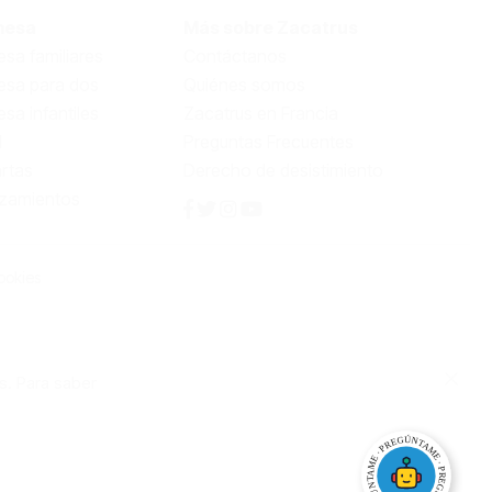
mesa
Más sobre Zacatrus
sa familiares
Contáctanos
esa para dos
Quiénes somos
sa infantiles
Zacatrus en Francia
l
Preguntas Frecuentes
rtas
Derecho de desistimiento
nzamientos
ookies
s. Para saber
Close
Cooki
Bar