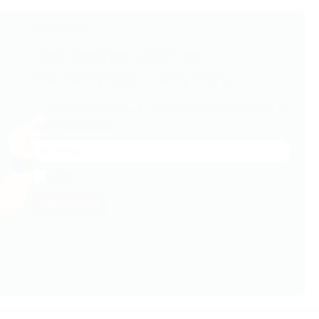
Newsletter
Recibe las últimas
novedades y ofertas.
Y además tendrás un regalo de bienvenida en tu
primera compra.
Acepto la
Política de Privacidad y el Aviso legal
Suscribirme