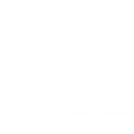
Mostrar
por página