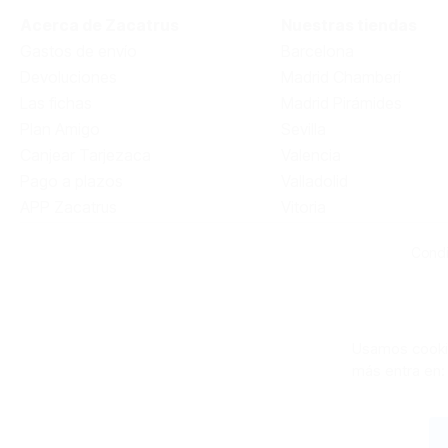
Acerca de Zacatrus
Nuestras tiendas
Gastos de envío
Barcelona
Devoluciones
Madrid Chamberí
Las fichas
Madrid Pirámides
Plan Amigo
Sevilla
Canjear Tarjezaca
Valencia
Pago a plazos
Valladolid
APP Zacatrus
Vitoria
Condi
Usamos cookie
más entra en