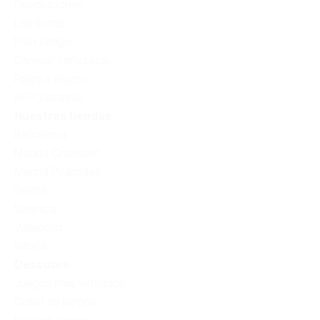
Devoluciones
Las fichas
Plan Amigo
Canjear Tarjezaca
Pago a plazos
APP Zacatrus
Nuestras tiendas
Barcelona
Madrid Chamberí
Madrid Pirámides
Sevilla
Valencia
Valladolid
Vitoria
Descubre
Juegos más vendidos
Outlet de juegos
Nuevos juegos