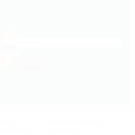
Recibe las últimas
novedades y ofertas.
Y además tendrás un regalo de bienvenida en tu
primera compra.
Acepto la
Política de Privacidad y el Aviso legal
Suscribirme
mesa
Más sobre Zacatrus
sa familiares
Contáctanos