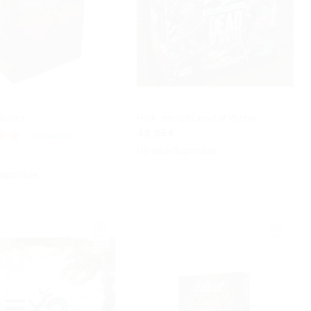
aiders
Flick ´em up! Dead of Winter
49,95 €
n:
1
comentario
No está disponible
isponible