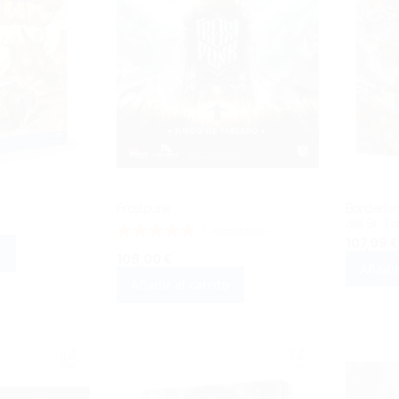
Frostpunk
Borderlan
del Sr. T
Valoración:
1
comentario
107,99 €
100%
o
108,00 €
Añadir
Añadir al carrito