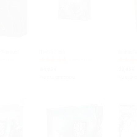
 Chernóbil
Tras la caída
Badass R
Valoración:
Valoració
entario
1
comentario
100%
100%
84,95 €
22,45 €
No está disponible
No está d