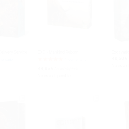
elivery Service
EXO - Mankind Reborn
Excavatio
49,50 €
Valoración:
entario
1
comentario
100%
No está d
Precio
44,95 €
80,95 €
Antes
especial
No está disponible