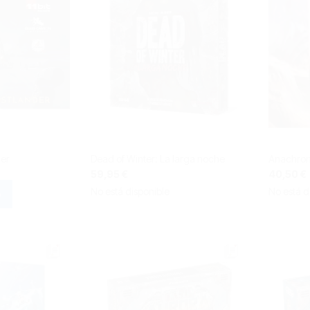
der
Dead of Winter: La larga noche
Anachrony
59,95 €
40,50 €
No está disponible
No está d
o