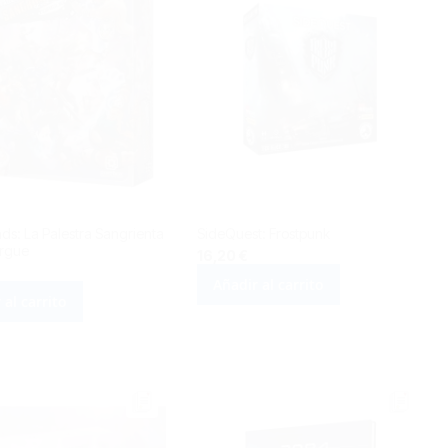
ds: La Palestra Sangrienta
SideQuest: Frostpunk
orgue
16,20 €
Añadir al carrito
 al carrito