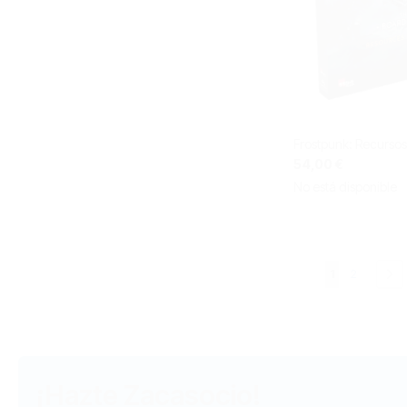
Frostpunk: Recursos
54,00 €
No está disponible
Página
Actualmente e
Página
Pá
Si
1
2
¡Hazte Zacasocio!