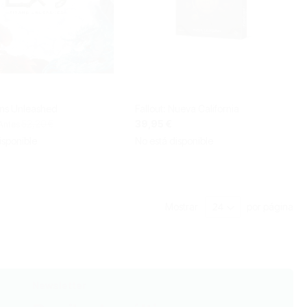
ans Unleashed
Fallout: Nueva California
52,20 €
39,95 €
Antes
isponible
No está disponible
Mostrar
por página
Newsletter