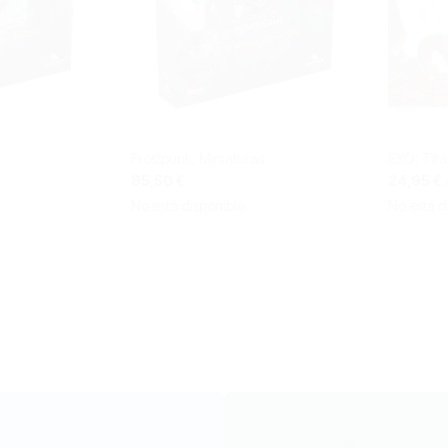
Frostpunk: Miniaturas
EXO: Tit
Precio
85,50 €
24,95 €
especial
No está disponible
No está d
stás leyendo página
gina
guiente