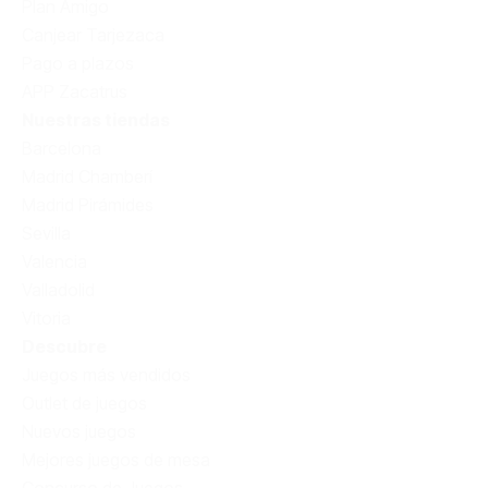
Plan Amigo
Canjear Tarjezaca
Pago a plazos
APP Zacatrus
Nuestras tiendas
Barcelona
Madrid Chamberí
Madrid Pirámides
Sevilla
Valencia
Valladolid
Vitoria
Descubre
Juegos más vendidos
Outlet de juegos
Nuevos juegos
Mejores juegos de mesa
Concurso de Juegos