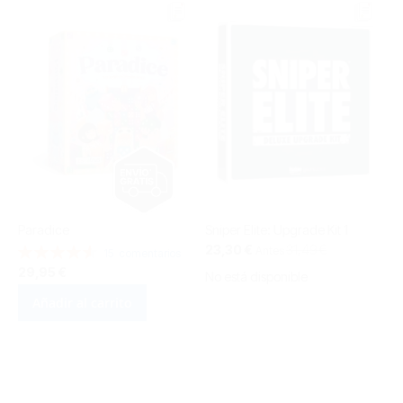
Paradice
Sniper Elite: Upgrade Kit 1
Precio
23,30 €
31,49 €
Valoración:
Antes
15
comentarios
especial
92%
29,95 €
No está disponible
Añadir al carrito