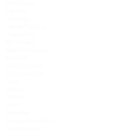
Devoluciones
Las fichas
Plan Amigo
Canjear Tarjezaca
Pago a plazos
APP Zacatrus
Nuestras tiendas
Barcelona
Madrid Chamberí
Madrid Pirámides
Sevilla
Valencia
Valladolid
Vitoria
Descubre
Juegos más vendidos
Outlet de juegos