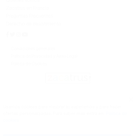
Quiénes somos
Zacatrus en Francia
Preguntas Frecuentes
Derecho de desistimiento
Condiciones generales
Política de Privacidad y Aviso Legal
Política de Cookies
Cl
Usamos cookies para mejorar tu experiencia y para hacer
Co
ofertas personalizadas. Para saber más entra en:
Política de
Ba
cookies