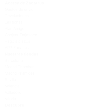
Acerca de Zacatrus
Gastos de envío
Devoluciones
Las fichas
Plan Amigo
Canjear Tarjezaca
Pago a plazos
APP Zacatrus
Nuestras tiendas
Barcelona
Madrid Chamberí
Madrid Pirámides
Sevilla
Valencia
Valladolid
Vitoria
Descubre