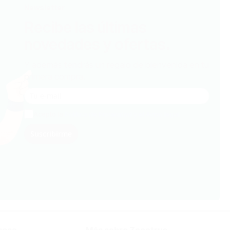
Newsletter
Recibe las últimas
novedades y ofertas.
Y además tendrás un regalo de bienvenida en tu
primera compra.
Acepto la
Política de Privacidad y el Aviso legal
Suscribirme
mesa
Más sobre Zacatrus