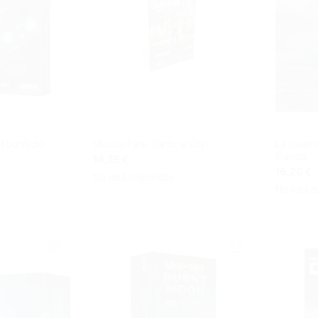
 conflicto
Mundo Fate: Venture City
La Guerr
Irlanda
14,25 €
16,20 €
No está disponible
No está d