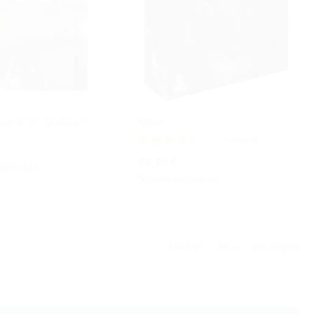
tier 4 All - Módulo 3
Alone
Valoración:
2
comentarios
90%
69,95 €
isponible
No está disponible
Mostrar
por página