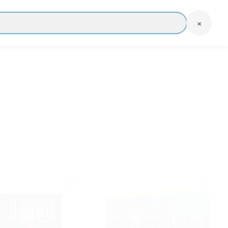
de más de 7 €
×