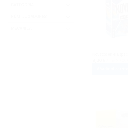
CATEGORÍA
NÚM. JUGADORES
MECÁNICA
Novatos en el Espac
Precio
9,00 €
20,00 
Antes
especial
Añadir al carrit