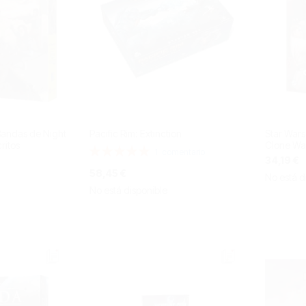
andas de Night
Pacific Rim: Extinction
Star War
critos
Clone Wa
Valoración:
1
comentario
34,19 €
100%
58,45 €
No está d
No está disponible