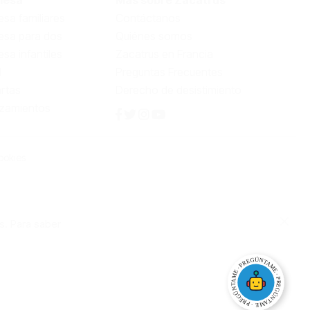
sa familiares
Contáctanos
esa para dos
Quiénes somos
sa infantiles
Zacatrus en Francia
l
Preguntas Frecuentes
rtas
Derecho de desistimiento
nzamientos
ookies
s. Para saber
Close
Cooki
Bar