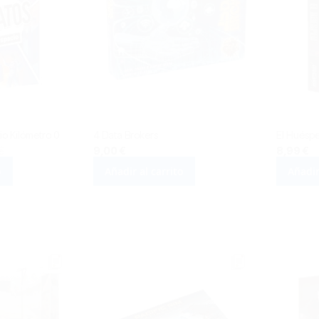
io Kilómetro 0
4 Data Brokers
El Huésp
€
9,00 €
8,99 €
o
Añadir al carrito
Añadir