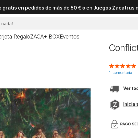
io gratis en pedidos de más de 50 € o en Juegos Zacatrus 
arjeta Regalo
ZACA+ BOX
Eventos
Conflic
Valoración:
100
100
% of
1
comentario
Ver to
Inicia
PAGO SE