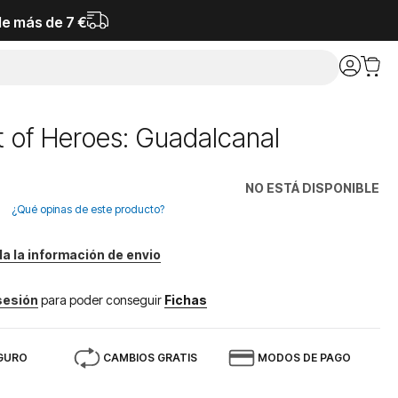
de más de 7 €
t of Heroes: Guadalcanal
NO ESTÁ DISPONIBLE
¿Qué opinas de este producto?
da la información de envio
 sesión
para poder conseguir
Fichas
GURO
CAMBIOS GRATIS
MODOS DE PAGO