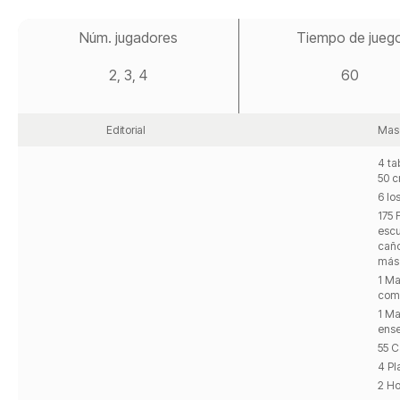
Saltar
al
Núm. jugadores
Tiempo de jueg
comienzo
de
2, 3, 4
60
la
galería
de
imágenes
Editorial
Mas
4 ta
50 c
6 lo
175 
escu
caño
más
1 Ma
comp
1 Ma
ense
55 C
4 Pl
2 Ho