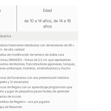
o
Edad
de 10 a 14 años, de 14 a 18
años
QueOca
bleros totalmente detallados con dimensiones de 38 x
m. de alta calidad
setas de modificación de terreno de doble cara
Fichas GRANDES – fichas de 2,5 cm que representan
adras de Marines, francotiradores japoneses, tanques,
nes antitanque, morteros, ametralladoras y mucho
nual de Escenarios con una presentación histórica
leta y 12 escenarios
nual de Reglas con un aprendizaje programado que
ña a jugar en pequeños pasos fáciles de aprender
artas de Acción
antillas de Registro – una por jugador
jas de Resumen