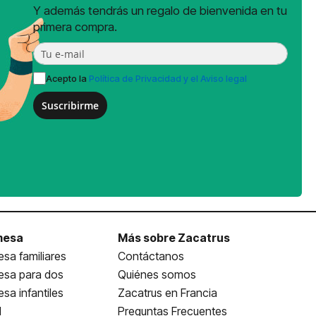
Y además tendrás un regalo de bienvenida en tu
primera compra.
Acepto la
Política de Privacidad y el Aviso legal
Suscribirme
mesa
Más sobre Zacatrus
sa familiares
Contáctanos
esa para dos
Quiénes somos
sa infantiles
Zacatrus en Francia
l
Preguntas Frecuentes