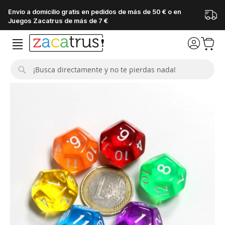
Envío a domicilio gratis en pedidos de más de 50 € o en
Juegos Zacatrus de más de 7 €
Buscar
Saltar
al
final
de
la
galería
de
imágenes