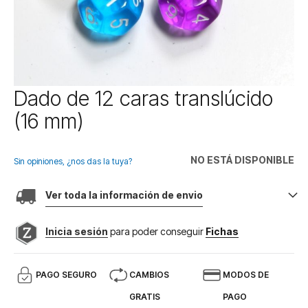
Saltar
Dado de 12 caras translúcido
al
(16 mm)
comienzo
de
la
NO ESTÁ DISPONIBLE
galería
Sin opiniones, ¿nos das la tuya?
de
imágenes
Ver toda la información de envio
Inicia sesión
para poder conseguir
Fichas
PAGO SEGURO
CAMBIOS
MODOS DE
GRATIS
PAGO