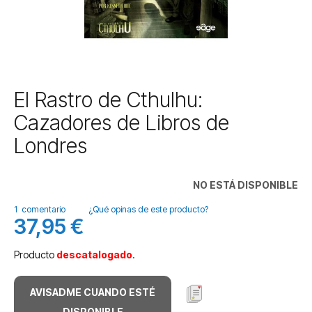
Saltar
El Rastro de Cthulhu:
al
Cazadores de Libros de
comienzo
de
Londres
la
galería
de
NO ESTÁ DISPONIBLE
imágenes
1
comentario
¿Qué opinas de este producto?
37,95 €
Producto
descatalogado
.
AVISADME CUANDO ESTÉ
DISPONIBLE