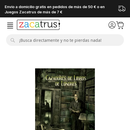
Envío a domicilio gratis en pedidos de más de 50 € o en
Juegos Zacatrus de más de 7 €
Buscar
Saltar
al
final
de
la
galería
de
imágenes