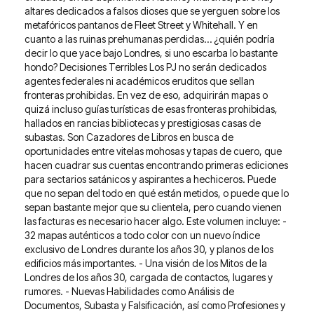
altares dedicados a falsos dioses que se yerguen sobre los
metafóricos pantanos de Fleet Street y Whitehall. Y en
cuanto a las ruinas prehumanas perdidas… ¿quién podría
decir lo que yace bajo Londres, si uno escarba lo bastante
hondo? Decisiones Terribles Los PJ no serán dedicados
agentes federales ni académicos eruditos que sellan
fronteras prohibidas. En vez de eso, adquirirán mapas o
quizá incluso guías turísticas de esas fronteras prohibidas,
hallados en rancias bibliotecas y prestigiosas casas de
subastas. Son Cazadores de Libros en busca de
oportunidades entre vitelas mohosas y tapas de cuero, que
hacen cuadrar sus cuentas encontrando primeras ediciones
para sectarios satánicos y aspirantes a hechiceros. Puede
que no sepan del todo en qué están metidos, o puede que lo
sepan bastante mejor que su clientela, pero cuando vienen
las facturas es necesario hacer algo. Este volumen incluye: -
32 mapas auténticos a todo color con un nuevo índice
exclusivo de Londres durante los años 30, y planos de los
edificios más importantes. - Una visión de los Mitos de la
Londres de los años 30, cargada de contactos, lugares y
rumores. - Nuevas Habilidades como Análisis de
Documentos, Subasta y Falsificación, así como Profesiones y