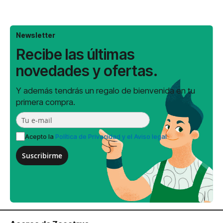
Newsletter
Recibe las últimas
novedades y ofertas.
Y además tendrás un regalo de bienvenida en tu
primera compra.
Acepto la
Política de Privacidad y el Aviso legal
Suscribirme