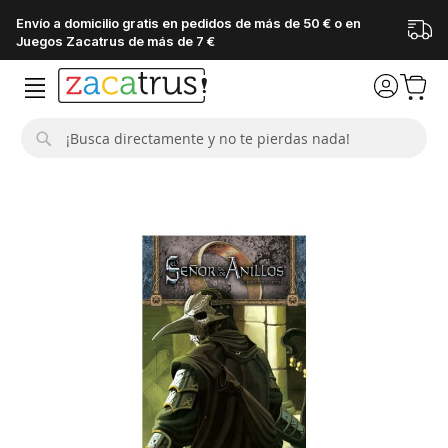
Envío a domicilio gratis en pedidos de más de 50 € o en
Juegos Zacatrus de más de 7 €
Buscar
Saltar
al
final
de
la
galería
de
imágenes