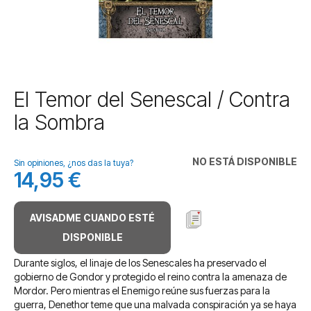
Saltar
El Temor del Senescal / Contra
al
la Sombra
comienzo
de
la
NO ESTÁ DISPONIBLE
galería
Sin opiniones, ¿nos das la tuya?
14,95 €
de
imágenes
AVISADME CUANDO ESTÉ
DISPONIBLE
Durante siglos, el linaje de los Senescales ha preservado el
gobierno de Gondor y protegido el reino contra la amenaza de
Mordor. Pero mientras el Enemigo reúne sus fuerzas para la
guerra, Denethor teme que una malvada conspiración ya se haya