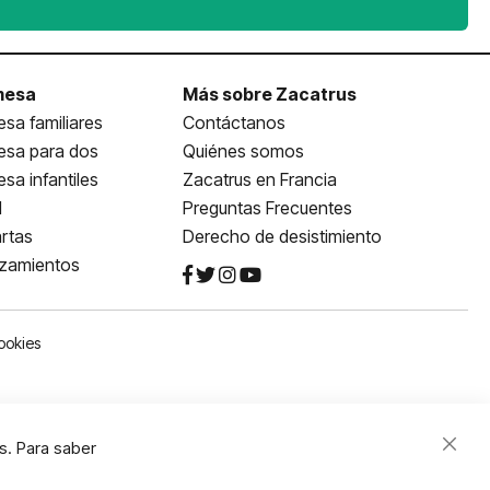
mesa
Más sobre Zacatrus
sa familiares
Contáctanos
esa para dos
Quiénes somos
sa infantiles
Zacatrus en Francia
l
Preguntas Frecuentes
rtas
Derecho de desistimiento
nzamientos
ookies
s. Para saber
Close
Cooki