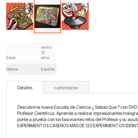
Saltar
al
de 8 a
comienzo
10
de
Edad
años
la
galería
Idioma
Español
de
imágenes
Detalles
comentarios
Descubre la nueva Escuela de Ciencia ¿ Sabias Que ? con DVD y
Profesor Cientificus. Aprende a realizar impresionantes hologr
ponte a prueba con los fascinantes retos del Profesor y 
EXPERIMENTOS CASEROS MAS DE 120 EXPERIMENTOS (DISNTIN