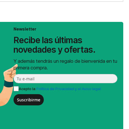
Newsletter
Recibe las últimas
novedades y ofertas.
Y además tendrás un regalo de bienvenida en tu
primera compra.
Acepto la
Política de Privacidad y el Aviso legal
Suscribirme