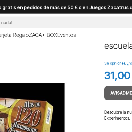
io gratis en pedidos de más de 50 € o en Juegos Zacatrus 
arjeta Regalo
ZACA+ BOX
Eventos
escuela
Sin opiniones, ¿n
31,00
AVISADME
Descubre la nu
Experimentos.