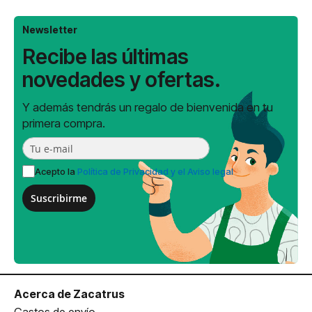
Newsletter
Recibe las últimas
novedades y ofertas.
Y además tendrás un regalo de bienvenida en tu
primera compra.
Acepto la
Política de Privacidad y el Aviso legal
Suscribirme
Acerca de Zacatrus