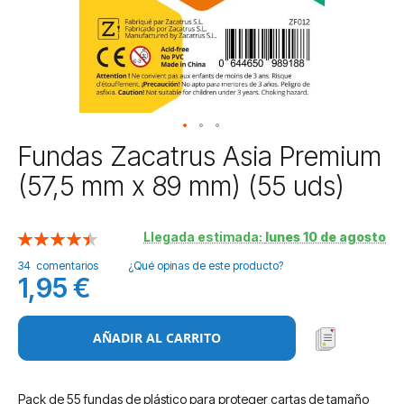
Saltar
Fundas Zacatrus Asia Premium
al
(57,5 mm x 89 mm) (55 uds)
comienzo
de
la
Llegada estimada:
lunes 10 de agosto
Valoración:
galería
90
100
% of
de
34
comentarios
¿Qué opinas de este producto?
imágenes
1,95 €
AÑADIR AL CARRITO
Pack de 55 fundas de plástico para proteger cartas de tamaño