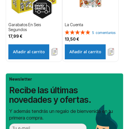
Garabatos En Seis
La Cuenta
Segundos
Valoración:
5
comentarios
17,99 €
100%
13,50 €
Añadir al carrito
Añadir al carrito
Newsletter
Recibe las últimas
novedades y ofertas.
Y además tendrás un regalo de bienvenida en tu
primera compra.