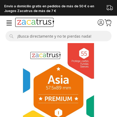
Envío a domicilio gratis en pedidos de más de 50 € o en
Juegos Zacatrus de más de 7 €
Buscar
Saltar
al
final
de
la
galería
de
imágenes