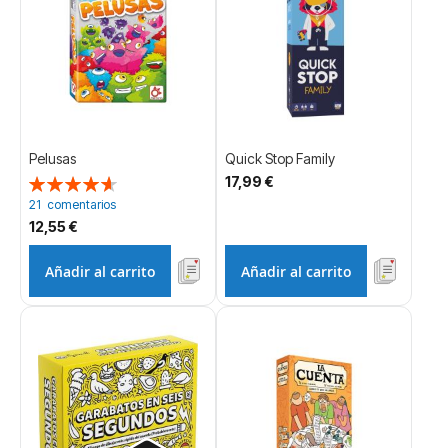
Pelusas
Quick Stop Family
17,99 €
Valoración:
93%
21
comentarios
12,55 €
Añadir al carrito
Añadir al carrito