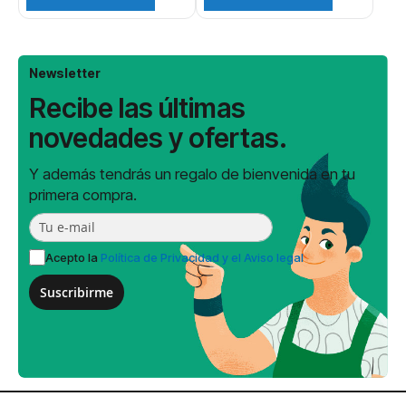
Newsletter
Recibe las últimas
novedades y ofertas.
Y además tendrás un regalo de bienvenida en tu
primera compra.
Acepto la
Política de Privacidad y el Aviso legal
Suscribirme