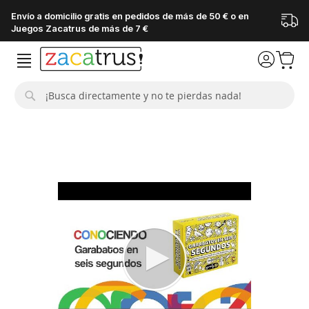
Envío a domicilio gratis en pedidos de más de 50 € o en
Juegos Zacatrus de más de 7 €
Buscar
Saltar
al
final
de
la
galería
de
imágenes