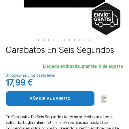
Saltar
Garabatos En Seis Segundos
al
comienzo
de
Llegada estimada:
martes 11 de agosto
la
Sin opiniones, ¿nos das la tuya?
galería
17,99 €
de
imágenes
AÑADIR AL CARRITO
En Garabatos En Seis Segundos tendrás que dibujar a toda
velocidad… ¡literalmente! Tu misión es plasmar hasta diez
conceptos en solo un minuto, creando auténticas obras de arte