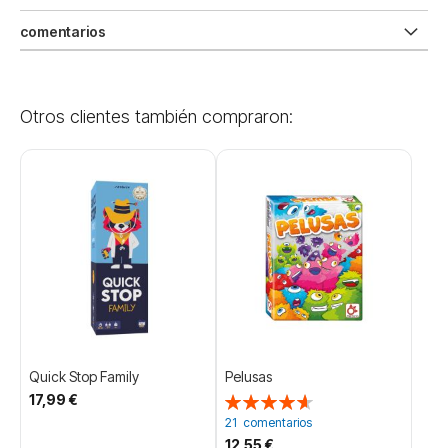
comentarios
Otros clientes también compraron:
Quick Stop Family
Pelusas
17,99 €
Valoración:
93%
21
comentarios
12,55 €