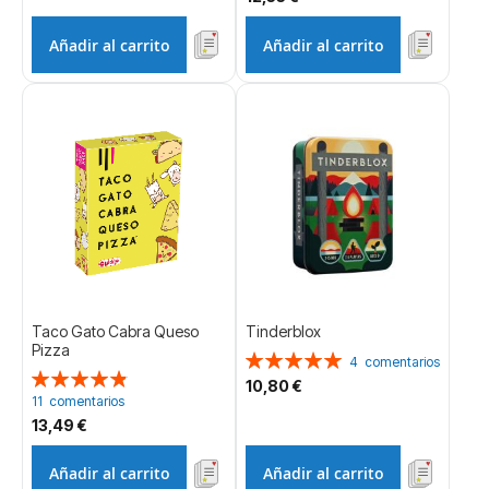
Añadir al carrito
Añadir al carrito
Taco Gato Cabra Queso
Tinderblox
Pizza
Valoración:
4
comentarios
Valoración:
100%
10,80 €
98%
11
comentarios
13,49 €
Añadir al carrito
Añadir al carrito