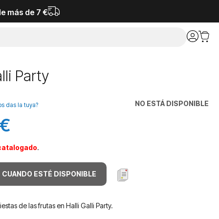
de más de 7 €
lli Party
NO ESTÁ DISPONIBLE
os das la tuya?
 €
catalogado
.
 CUANDO ESTÉ DISPONIBLE
fiestas de las frutas en Halli Galli Party.