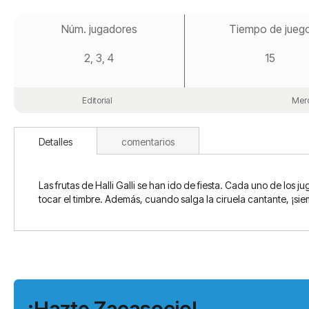
Saltar
al
Núm. jugadores
Tiempo de jueg
comienzo
de
2, 3, 4
15
la
galería
de
imágenes
Editorial
Merc
Detalles
comentarios
Las frutas de Halli Galli se han ido de fiesta. Cada uno de los 
tocar el timbre. Además, cuando salga la ciruela cantante, ¡sie