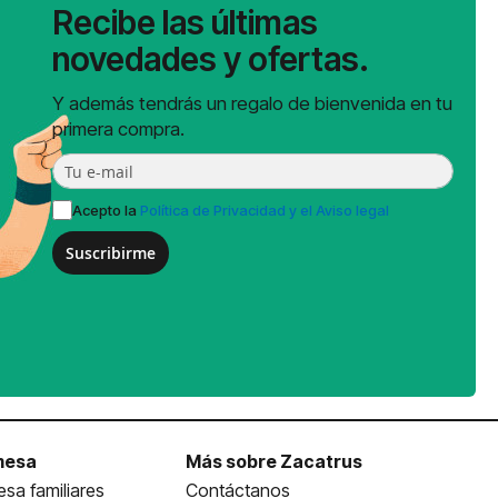
Recibe las últimas
novedades y ofertas.
Y además tendrás un regalo de bienvenida en tu
primera compra.
Acepto la
Política de Privacidad y el Aviso legal
Suscribirme
mesa
Más sobre Zacatrus
sa familiares
Contáctanos