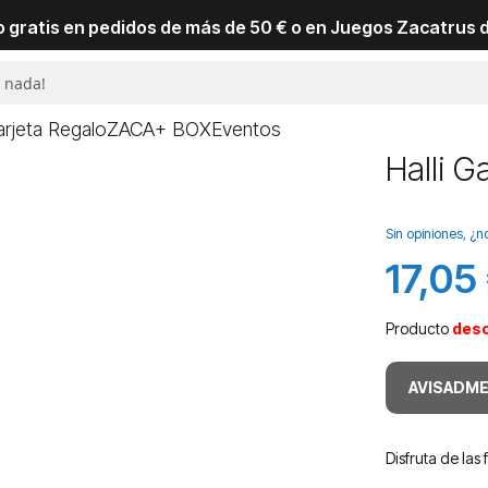
io gratis en pedidos de más de 50 € o en Juegos Zacatrus 
arjeta Regalo
ZACA+ BOX
Eventos
Halli Ga
Sin opiniones, ¿n
17,05
Producto
des
AVISADME
Disfruta de las 