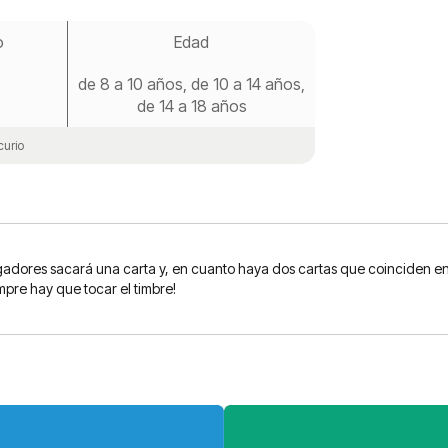
o
Edad
de 8 a 10 años, de 10 a 14 años,
de 14 a 18 años
urio
jugadores sacará una carta y, en cuanto haya dos cartas que coinciden en 
mpre hay que tocar el timbre!