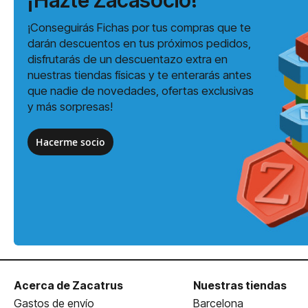
¡Hazte Zacasocio!
¡Conseguirás Fichas por tus compras que te
darán descuentos en tus próximos pedidos,
disfrutarás de un descuentazo extra en
nuestras tiendas físicas y te enterarás antes
que nadie de novedades, ofertas exclusivas
y más sorpresas!
Hacerme socio
Acerca de Zacatrus
Nuestras tiendas
Gastos de envío
Barcelona