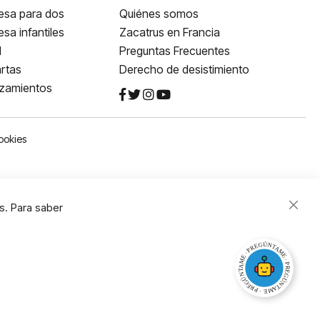
esa para dos
Quiénes somos
sa infantiles
Zacatrus en Francia
l
Preguntas Frecuentes
rtas
Derecho de desistimiento
nzamientos
ookies
s. Para saber
Close
Cooki
Bar