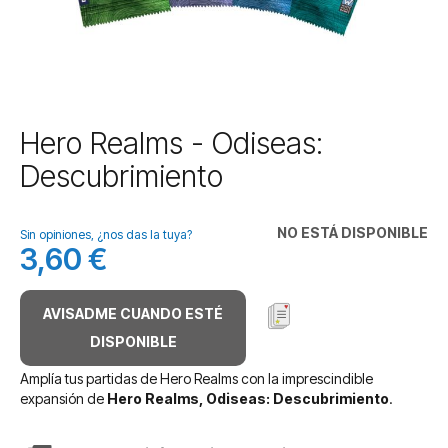
Saltar
Hero Realms - Odiseas:
al
Descubrimiento
comienzo
de
la
NO ESTÁ DISPONIBLE
galería
Sin opiniones, ¿nos das la tuya?
3,60 €
de
imágenes
AVISADME CUANDO ESTÉ
DISPONIBLE
Amplía tus partidas de Hero Realms con la imprescindible
expansión de
Hero Realms, Odiseas: Descubrimiento
.