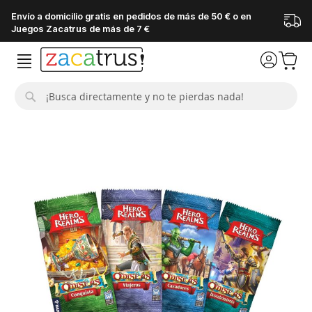
Envío a domicilio gratis en pedidos de más de 50 € o en
Juegos Zacatrus de más de 7 €
Buscar
Saltar
al
final
de
la
galería
de
imágenes