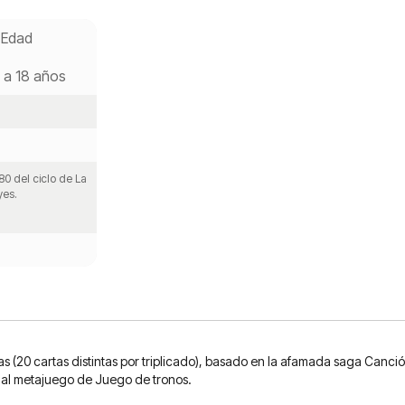
Edad
 a 18 años
80 del ciclo de La
yes.
(20 cartas distintas por triplicado), basado en la afamada saga Canción
 al metajuego de Juego de tronos.