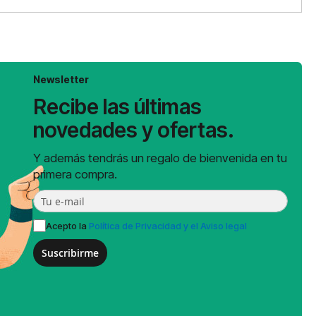
Newsletter
Recibe las últimas
novedades y ofertas.
Y además tendrás un regalo de bienvenida en tu
primera compra.
Acepto la
Política de Privacidad y el Aviso legal
Suscribirme