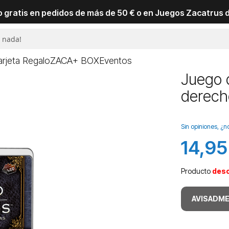
io gratis en pedidos de más de 50 € o en Juegos Zacatrus 
arjeta Regalo
ZACA+ BOX
Eventos
Juego 
derec
Sin opiniones, ¿n
14,95
Producto
des
AVISADME