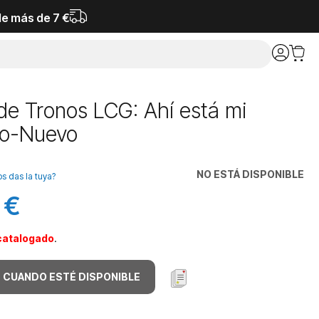
de más de 7 €
de Tronos LCG: Ahí está mi
ho-Nuevo
NO ESTÁ DISPONIBLE
os das la tuya?
 €
catalogado
.
 CUANDO ESTÉ DISPONIBLE