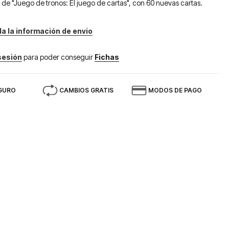
 de "Juego de tronos: El juego de cartas", con 60 nuevas cartas.
da la información de envio
 sesión
para poder conseguir
Fichas
GURO
CAMBIOS GRATIS
MODOS DE PAGO