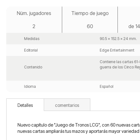
Saltar
al
Núm. jugadores
Tiempo de juego
comienzo
de
2
60
de 14
la
galería
de
Medidas
90.5 x 152.5 x 24 mm.
imágenes
Editorial
Edge Entertainment
Contiene las cartas 61-
Contenido
guerra de los Cinco Re
Idioma
Español
Detalles
comentarios
Nuevo capítulo de "Juego de Tronos LCG", con 60 nuevas cartas 
nuevas cartas ampliarás tus mazos y aportarás mayor variedad