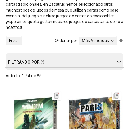
cartas tradicionales, en Zacatrus hemos seleccionado otros
muchos tipos de juegos de mesa que utilizan cartas como base
esencial del juego e incluso juegos de cartas coleccionables.
¡Esperamos que te gusten nuestros juegos de cartas tanto como a
nosotros!
Fija
Ordenar por
Filtrar
Dir
De
FILTRANDO POR
Artículos
1
-
24
de
85