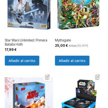
Star Wars Unlimited: Primera
Mythsgate
Batalla Hoth
Precio
25,00 €
33,30 €
Antes
especial
17,99 €
Añadir al carrito
Añadir al carrito