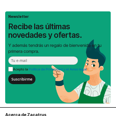
Newsletter
Recibe las últimas
novedades y ofertas.
Y además tendrás un regalo de bienvenida en tu
primera compra.
Acepto la
Política de Privacidad y el Aviso legal
Suscribirme
Acerca de Zacatrus