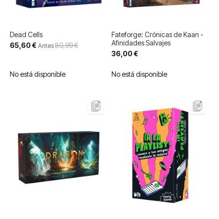
Dead Cells
Fateforge: Crónicas de Kaan -
Afinidades Salvajes
Precio
65,60 €
80,99 €
Antes
especial
36,00 €
No está disponible
No está disponible