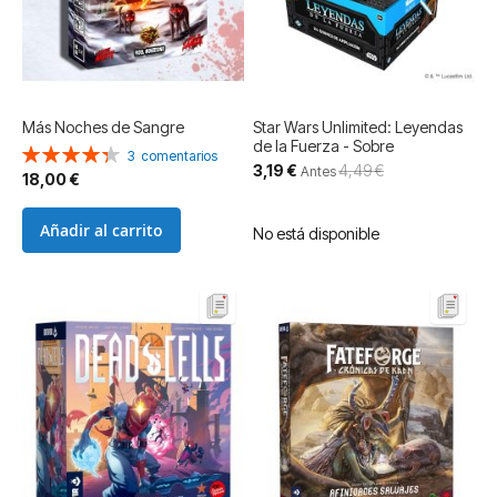
Más Noches de Sangre
Star Wars Unlimited: Leyendas
de la Fuerza - Sobre
Valoración:
3
comentarios
Precio
3,19 €
4,49 €
87%
Antes
18,00 €
especial
Añadir al carrito
No está disponible