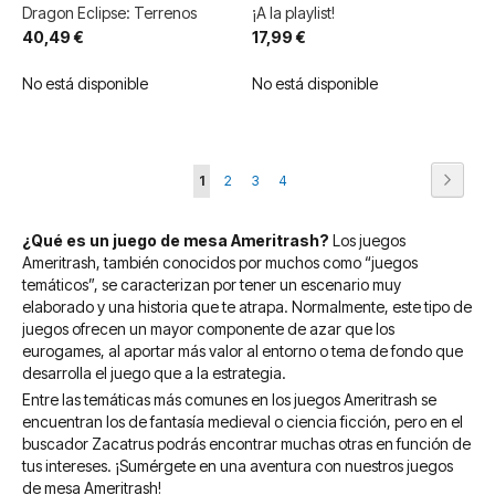
Dragon Eclipse: Terrenos
¡A la playlist!
40,49 €
17,99 €
No está disponible
No está disponible
Página
Página
Siguie
Actualmente
Página
Página
Página
1
2
3
4
estás
¿Qué es un juego de mesa Ameritrash?
Los juegos
leyendo
Ameritrash, también conocidos por muchos como “juegos
página
temáticos”, se caracterizan por tener un escenario muy
elaborado y una historia que te atrapa. Normalmente, este tipo de
juegos ofrecen un mayor componente de azar que los
eurogames, al aportar más valor al entorno o tema de fondo que
desarrolla el juego que a la estrategia.
Entre las temáticas más comunes en los juegos Ameritrash se
encuentran los de fantasía medieval o ciencia ficción, pero en el
buscador Zacatrus podrás encontrar muchas otras en función de
tus intereses. ¡Sumérgete en una aventura con nuestros juegos
de mesa Ameritrash!