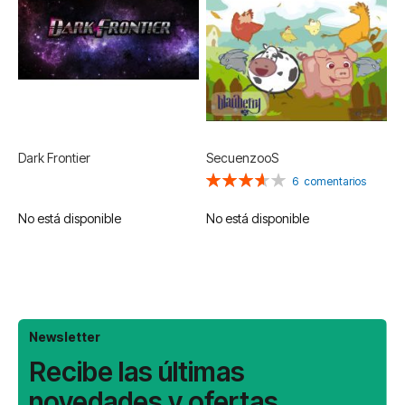
Dark Frontier
SecuenzooS
Valoración:
6
comentarios
73%
No está disponible
No está disponible
Newsletter
Recibe las últimas
novedades y ofertas.