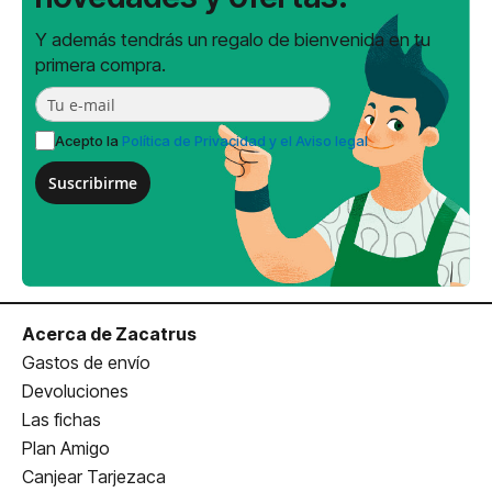
Y además tendrás un regalo de bienvenida en tu
primera compra.
Acepto la
Política de Privacidad y el Aviso legal
Suscribirme
Acerca de Zacatrus
Gastos de envío
Devoluciones
Las fichas
Plan Amigo
Canjear Tarjezaca