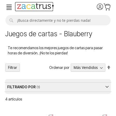
Buscar
Juegos de cartas - Blauberry
Te recomendamos los mejores juegos de cartas para pasar
horas de diversión. ¡No te los pierdas!
Fija
Ordenar por
Filtrar
Dir
De
FILTRANDO POR
4
artículos