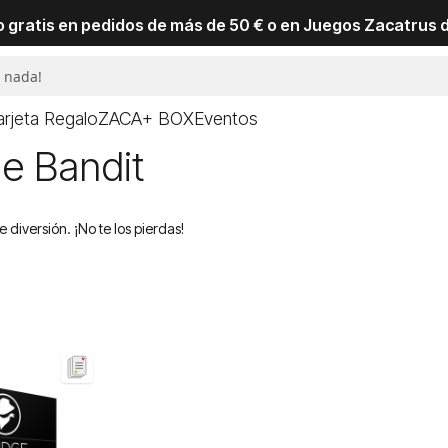
io gratis en pedidos de más de 50 € o en Juegos Zacatrus 
arjeta Regalo
ZACA+ BOX
Eventos
ge Bandit
diversión. ¡No te los pierdas!