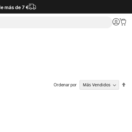
de más de 7 €
Fija
Ordenar por
Dir
De