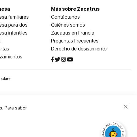
mesa
Más sobre Zacatrus
sa familiares
Contáctanos
esa para dos
Quiénes somos
sa infantiles
Zacatrus en Francia
l
Preguntas Frecuentes
rtas
Derecho de desistimiento
nzamientos
ookies
s. Para saber
Close
Cooki
Bar