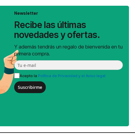
Newsletter
Recibe las últimas
novedades y ofertas.
Y además tendrás un regalo de bienvenida en tu
primera compra.
Acepto la
Política de Privacidad y el Aviso legal
Suscribirme