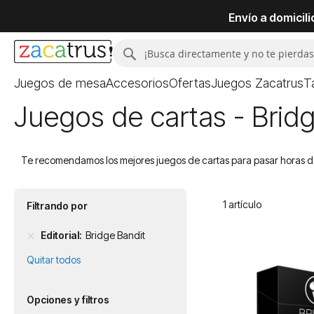
Envío a domicil
Buscar
Buscar
Juegos de mesa
Accesorios
Ofertas
Juegos Zacatrus
T
Juegos de cartas - Brid
Te recomendamos los mejores juegos de cartas para pasar horas de 
1
artículo
Filtrando por
Editorial
Bridge Bandit
Quitar todos
Opciones y filtros