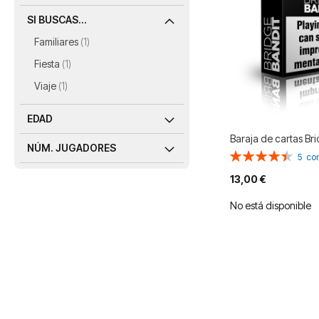
SI BUSCAS...
artículo
Familiares
1
artículo
Fiesta
1
artículo
Viaje
1
EDAD
Baraja de cartas Br
NÚM. JUGADORES
Valoración:
5
co
90%
13,00 €
No está disponible