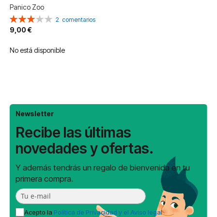
Panico Zoo
Valoración:
2
comentarios
60%
9,00 €
No está disponible
Newsletter
Recibe las últimas
novedades y ofertas.
Y además tendrás un regalo de bienvenida en tu
primera compra.
Acepto la
Política de Privacidad y el Aviso legal