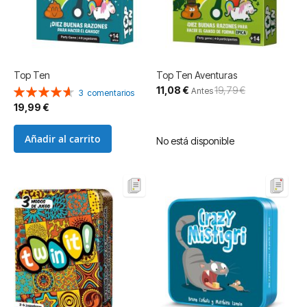
Top Ten
Top Ten Aventuras
Precio
11,08 €
19,79 €
Valoración:
Antes
3
comentarios
especial
93%
19,99 €
Añadir al carrito
No está disponible