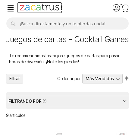
Buscar
Juegos de cartas - Cocktail Games
Te recomendamos los mejores juegos de cartas para pasar
horas de diversión. ¡No te los pierdas!
Fija
Ordenar por
Filtrar
Dir
De
FILTRANDO POR
9
artículos