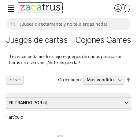
Buscar
Juegos de cartas - Cojones Games
Te recomendamos los mejores juegos de cartas para pasar
horas de diversión. ¡No te los pierdas!
Fija
Ordenar por
Filtrar
Dir
De
FILTRANDO POR
1
artículo