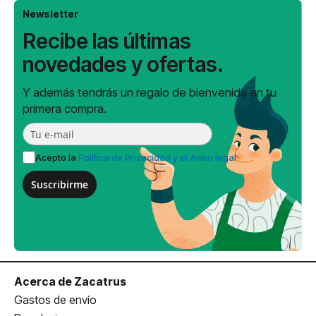
Newsletter
Recibe las últimas
novedades y ofertas.
Y además tendrás un regalo de bienvenida en tu
primera compra.
Acepto la
Política de Privacidad y el Aviso legal
Suscribirme
Acerca de Zacatrus
Gastos de envío