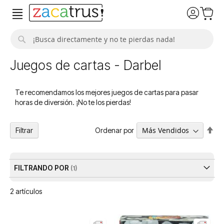
Buscar
Juegos de cartas - Darbel
Te recomendamos los mejores juegos de cartas para pasar
horas de diversión. ¡No te los pierdas!
Fija
Ordenar por
Filtrar
Dir
De
FILTRANDO POR
2
artículos