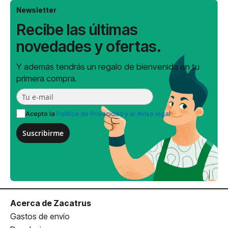
Newsletter
Recibe las últimas
novedades y ofertas.
Y además tendrás un regalo de bienvenida en tu
primera compra.
Acepto la
Política de Privacidad y el Aviso legal
Suscribirme
Acerca de Zacatrus
Gastos de envío