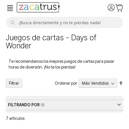
Buscar
Juegos de cartas - Days of
Wonder
Te recomendamos los mejores juegos de cartas para pasar
horas de diversión. ¡No te los pierdas!
Fija
Ordenar por
Filtrar
Dir
De
FILTRANDO POR
7
artículos