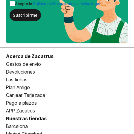
Acepto la
Política de Privacidad y el Aviso legal
Suscribirme
Acerca de Zacatrus
Gastos de envío
Devoluciones
Las fichas
Plan Amigo
Canjear Tarjezaca
Pago a plazos
APP Zacatrus
Nuestras tiendas
Barcelona
Madrid Chamberí