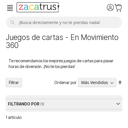
Buscar
Juegos de cartas - En Movimiento
360
Te recomendamos los mejores juegos de cartas para pasar
horas de diversión. ¡No te los pierdas!
Fija
Ordenar por
Filtrar
Dir
De
FILTRANDO POR
1
artículo