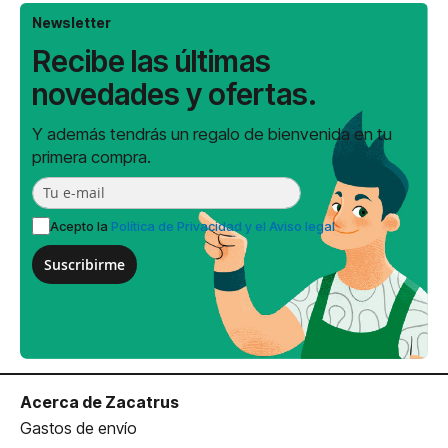
Newsletter
Recibe las últimas
novedades y ofertas.
Y además tendrás un regalo de bienvenida en tu
primera compra.
Acepto la
Política de Privacidad y el Aviso legal
Suscribirme
Acerca de Zacatrus
Gastos de envío