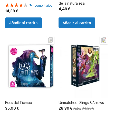
de la naturaleza
Valoración:
74
comentarios
4,49 €
88%
14,39 €
Añadir al carrito
Añadir al carrito
Ecos del Tiempo
Unmatched: Slings & Arrows
Precio
35,96 €
28,39 €
34,20 €
Antes
especial