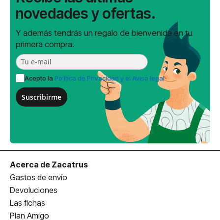
novedades y ofertas.
Y además tendrás un regalo de bienvenida en tu
primera compra.
Acepto la
Política de Privacidad y el Aviso legal
Suscribirme
Acerca de Zacatrus
Gastos de envío
Devoluciones
Las fichas
Plan Amigo