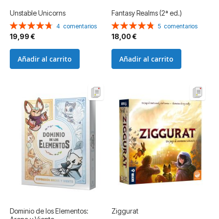
Unstable Unicorns
Fantasy Realms (2ª ed.)
Valoración:
Valoración:
4
comentarios
5
comentarios
95%
96%
19,99 €
18,00 €
Añadir al carrito
Añadir al carrito
Dominio de los Elementos:
Ziggurat