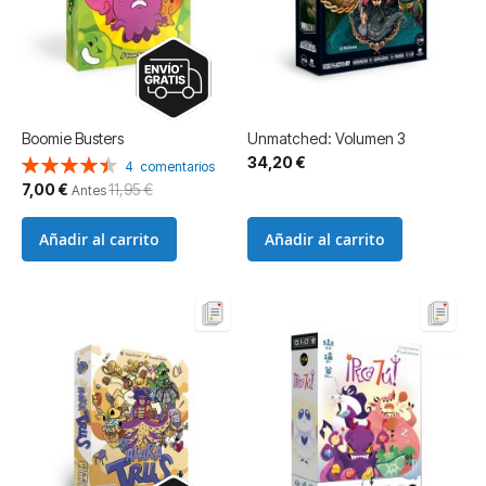
Boomie Busters
Unmatched: Volumen 3
34,20 €
Valoración:
4
comentarios
90%
Precio
7,00 €
11,95 €
Antes
especial
Añadir al carrito
Añadir al carrito