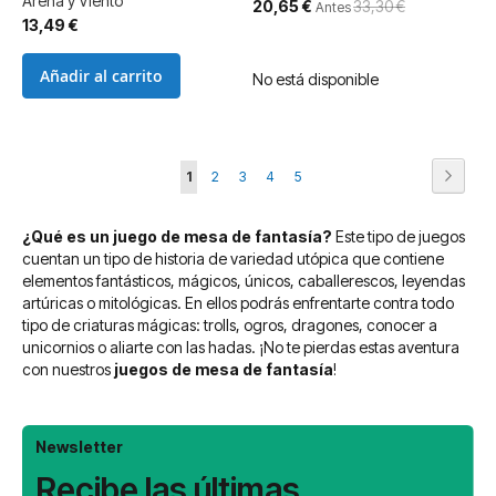
Arena y Viento
Precio
20,65 €
33,30 €
Antes
especial
13,49 €
Añadir al carrito
No está disponible
Página
Página
Siguie
Actualmente
Página
Página
Página
Página
1
2
3
4
5
estás
¿Qué es un juego de mesa de fantasía?
Este tipo de juegos
leyendo
cuentan un tipo de historia de variedad utópica que contiene
página
elementos fantásticos, mágicos, únicos, caballerescos, leyendas
artúricas o mitológicas. En ellos podrás enfrentarte contra todo
tipo de criaturas mágicas: trolls, ogros, dragones, conocer a
unicornios o aliarte con las hadas. ¡No te pierdas estas aventura
con nuestros
juegos de mesa de fantasía
!
Newsletter
Recibe las últimas