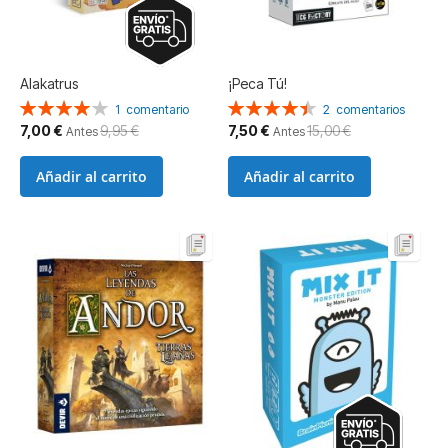
Alakatrus
¡Peca Tú!
Valoración:
Valoración:
1
comentario
2
comentarios
80%
90%
Precio
Precio
7,00 €
9,95 €
7,50 €
15,00 €
Antes
Antes
especial
especial
Añadir al carrito
Añadir al carrito