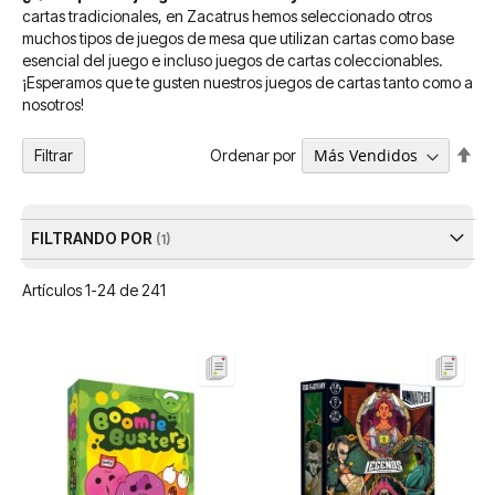
cartas tradicionales, en Zacatrus hemos seleccionado otros
muchos tipos de juegos de mesa que utilizan cartas como base
esencial del juego e incluso juegos de cartas coleccionables.
¡Esperamos que te gusten nuestros juegos de cartas tanto como a
nosotros!
Fija
Ordenar por
Filtrar
Dir
De
FILTRANDO POR
Artículos
1
-
24
de
241