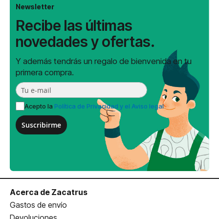
Newsletter
Recibe las últimas
novedades y ofertas.
Y además tendrás un regalo de bienvenida en tu
primera compra.
Acepto la
Política de Privacidad y el Aviso legal
Suscribirme
Acerca de Zacatrus
Gastos de envío
Devoluciones