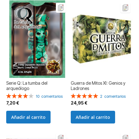
Serie Q: La tumba del
Guerra de Mitos XI: Genios y
arqueólogo
Ladrones
Valoración:
Valoración:
10
comentarios
2
comentarios
80%
100%
7,20 €
24,95 €
Añadir al carrito
Añadir al carrito