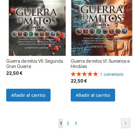
Guerra de mitos VII: Segunda
Guerra de mitos VI: Sumerios e
Gran Guerra
Hindúes
22,50 €
Valoración:
1
comentario
100%
22,50 €
Añadir al carrito
Añadir al carrito
Página
Página
Siguie
Actualmente
Página
Página
1
2
3
estás