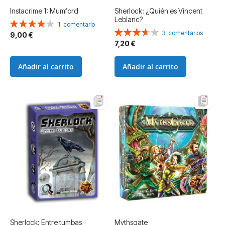
Instacrime 1: Mumford
Sherlock: ¿Quién es Vincent
Leblanc?
Valoración:
1
comentario
Valoración:
80%
3
comentarios
9,00 €
73%
7,20 €
Añadir al carrito
Añadir al carrito
Sherlock: Entre tumbas
Mythsgate