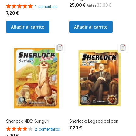
Precio
25,00 €
33,30 €
Valoración:
Antes
1
comentario
especial
100%
7,20 €
Añadir al carrito
Añadir al carrito
Sherlock KIDS: Suriguri
Sherlock: Legado del don
7,20 €
Valoración:
2
comentarios
80%
7,20 €