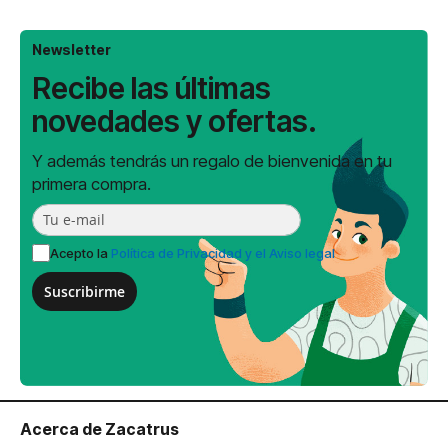
leyendo
página
Newsletter
Recibe las últimas
novedades y ofertas.
Y además tendrás un regalo de bienvenida en tu
primera compra.
Acepto la
Política de Privacidad y el Aviso legal
Suscribirme
Acerca de Zacatrus