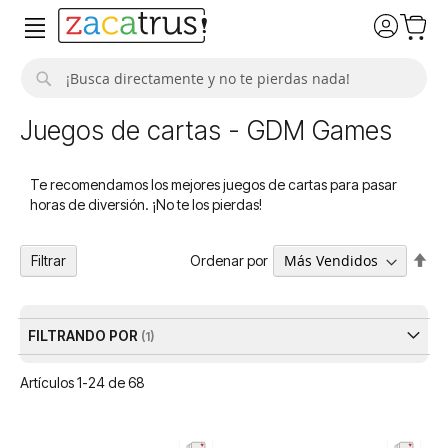
Buscar
Juegos de cartas - GDM Games
Te recomendamos los mejores juegos de cartas para pasar
horas de diversión. ¡No te los pierdas!
Fija
Ordenar por
Filtrar
Dir
De
FILTRANDO POR
Artículos
1
-
24
de
68