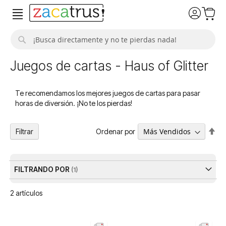
Buscar
Juegos de cartas - Haus of Glitter
Te recomendamos los mejores juegos de cartas para pasar
horas de diversión. ¡No te los pierdas!
Fija
Ordenar por
Filtrar
Dir
De
FILTRANDO POR
2
artículos