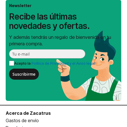
Newsletter
Recibe las últimas
novedades y ofertas.
Y además tendrás un regalo de bienvenida en tu
primera compra.
Acepto la
Política de Privacidad y el Aviso legal
Suscribirme
Acerca de Zacatrus
Gastos de envío