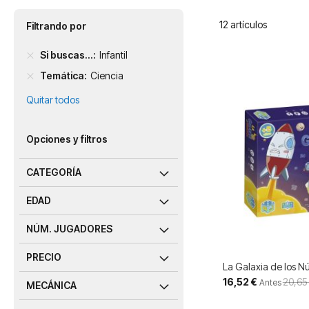
12
artículos
Filtrando por
Si buscas...
Infantil
Temática
Ciencia
Quitar todos
Opciones y filtros
CATEGORÍA
EDAD
NÚM. JUGADORES
PRECIO
La Galaxia de los 
Precio
16,52 €
20,65
Antes
MECÁNICA
especial