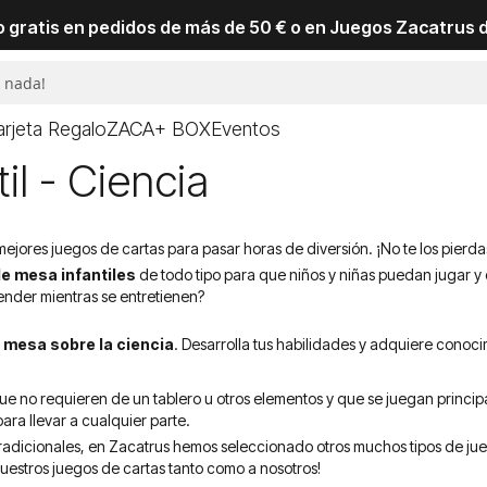
io gratis en pedidos de más de 50 € o en Juegos Zacatrus 
arjeta Regalo
ZACA+ BOX
Eventos
il - Ciencia
ores juegos de cartas para pasar horas de diversión. ¡No te los pierda
e mesa infantiles
de todo tipo para que niños y niñas puedan jugar y
nder mientras se entretienen?
 mesa sobre la ciencia
. Desarrolla tus habilidades y adquiere conocim
ue no requieren de un tablero u otros elementos y que se juegan princ
para llevar a cualquier parte.
 tradicionales, en Zacatrus hemos seleccionado otros muchos tipos de ju
uestros juegos de cartas tanto como a nosotros!