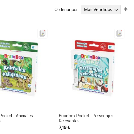
Fija
Ordenar por
Dir
De
Pocket - Animales
Brainbox Pocket - Personajes
s
Relevantes
7,19 €