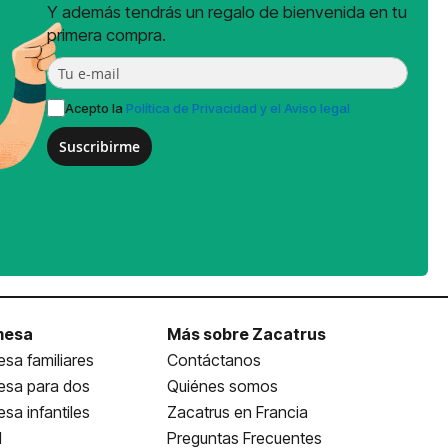
Y además tendrás un regalo de bienvenida en tu
primera compra.
Acepto la
Política de Privacidad y el Aviso legal
Suscribirme
mesa
Más sobre Zacatrus
sa familiares
Contáctanos
esa para dos
Quiénes somos
sa infantiles
Zacatrus en Francia
l
Preguntas Frecuentes