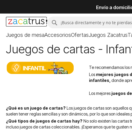
Envío a domicil
Buscar
Buscar
Juegos de mesa
Accesorios
Ofertas
Juegos Zacatrus
T
Juegos de cartas - Infant
Te recomendamos los mej
Los
mejores juegos d
infantiles,
donde apre
Los mejores
juegos de
¿Qué es un juego de cartas?
Los juegos de cartas son aquellos q
suelen tener reglas sencillas y son dinámicos, por lo que son ideales 
¿Qué tipos de juegos de cartas hay?
No solo existen las cartas
incluso juegos de cartas coleccionables. ¡Esperamos que te gusten n