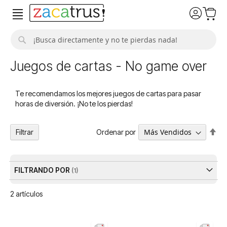
Buscar
Juegos de cartas - No game over
Te recomendamos los mejores juegos de cartas para pasar
horas de diversión. ¡No te los pierdas!
Fija
Ordenar por
Filtrar
Dir
De
FILTRANDO POR
2
artículos