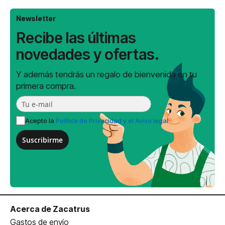
Newsletter
Recibe las últimas
novedades y ofertas.
Y además tendrás un regalo de bienvenida en tu
primera compra.
Acepto la
Política de Privacidad y el Aviso legal
Suscribirme
Acerca de Zacatrus
Gastos de envío