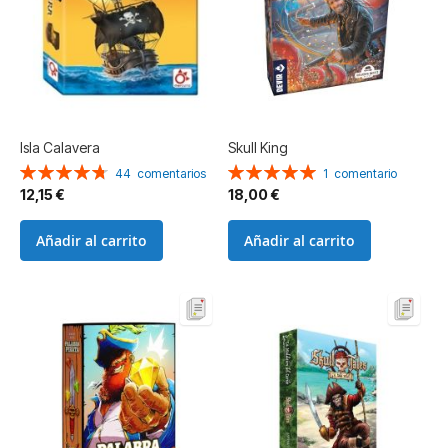
Isla Calavera
Skull King
Valoración:
Valoración:
44
comentarios
1
comentario
95%
100%
12,15 €
18,00 €
Añadir al carrito
Añadir al carrito