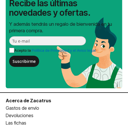
Recibe las últimas
novedades y ofertas.
Y además tendrás un regalo de bienvenida en tu
primera compra.
Acepto la
Política de Privacidad y el Aviso legal
Suscribirme
Acerca de Zacatrus
Gastos de envío
Devoluciones
Las fichas