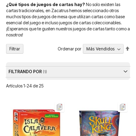
¿Qué tipos de juegos de cartas hay?
No solo existen las
cartas tradicionales, en Zacatrus hemos seleccionado otros
muchos tipos de juegos de mesa que utilizan cartas como base
esencial del juego e incluso juegos de cartas coleccionables.
¡Esperamos que te gusten nuestros juegos de cartas tanto como a
nosotros!
Fija
Ordenar por
Filtrar
Dir
De
FILTRANDO POR
Artículos
1
-
24
de
25