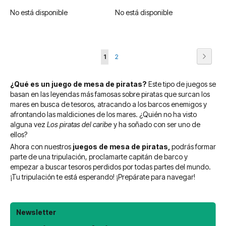
No está disponible
No está disponible
Página
Página
Siguie
Actualmente
Página
1
2
estás
¿Qué es un juego de mesa de piratas?
Este tipo de juegos se
leyendo
basan en las leyendas más famosas sobre piratas que surcan los
página
mares en busca de tesoros, atracando a los barcos enemigos y
afrontando las maldiciones de los mares. ¿Quién no ha visto
alguna vez
Los piratas del caribe
y ha soñado con ser uno de
ellos?
Ahora con nuestros
juegos de mesa de piratas,
podrás formar
parte de una tripulación, proclamarte capitán de barco y
empezar a buscar tesoros perdidos por todas partes del mundo.
¡Tu tripulación te está esperando! ¡Prepárate para navegar!
Newsletter